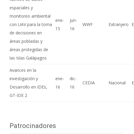
espaciales y
monitoreo ambiental
ene-
jun-
con UAV para la toma
WWF
Extranjero
E
15
16
de decisiones en
áreas pobladas y
áreas protegidas de
las Islas Galápagos
Avances en la
investigación y
ene-
dic-
CEDIA
Nacional
E
Desarrollo en IDEs,
16
16
GT-IDE 2
Patrocinadores