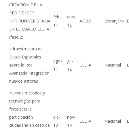
CREACIÓN DE LA
RED DE IDE’S
feb-
ene-
INTERUNIVERISTARIA
AECID
Extranjero
E
11
12
EN EL MARCO CEDIA
(fase 2)
Infraestructura de
Datos Espaciales
ago-
jul-
sobre la Red
CEDIA
Nacional
E
11
12
Avanzada Integración
nuevos actores
Nuevos métodos y
tecnologías para
fortalecer la
participación
dic-
nov-
CEDIA
Nacional
E
ciudadana en caso de
13
14