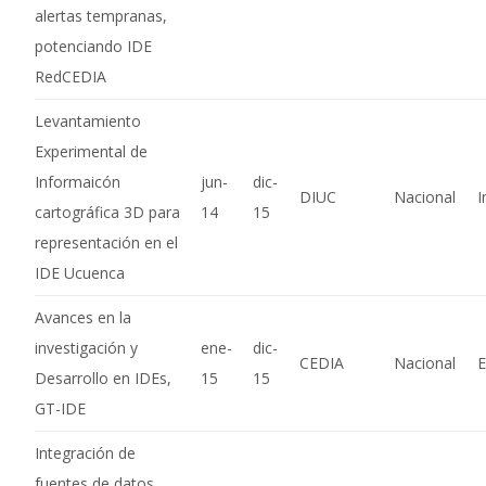
alertas tempranas,
potenciando IDE
RedCEDIA
Levantamiento
Experimental de
Informaicón
jun-
dic-
DIUC
Nacional
I
cartográfica 3D para
14
15
representación en el
IDE Ucuenca
Avances en la
investigación y
ene-
dic-
CEDIA
Nacional
E
Desarrollo en IDEs,
15
15
GT-IDE
Integración de
fuentes de datos