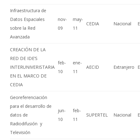
Infraestructura de
Datos Espaciales
nov-
may-
CEDIA
Nacional
E
sobre la Red
09
11
Avanzada
CREACIÓN DE LA
RED DE IDE’S
feb-
ene-
INTERUNIVERISTARIA
AECID
Extranjero
E
10
11
EN EL MARCO DE
CEDIA
Georeferenciación
para el desarrollo de
jun-
feb-
datos de
SUPERTEL
Nacional
E
10
11
Radiodifusión y
Televisión