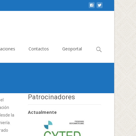
caciones
Contactos
Geoportal
Patrocinadores
el
ación
Actualmente
desde la
iería.
grado