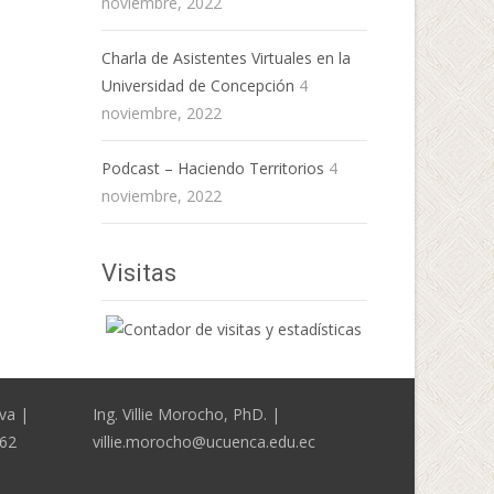
noviembre, 2022
Charla de Asistentes Virtuales en la
Universidad de Concepción
4
noviembre, 2022
Podcast – Haciendo Territorios
4
noviembre, 2022
Visitas
va |
Ing. Villie Morocho, PhD. |
362
villie.morocho@ucuenca.edu.ec