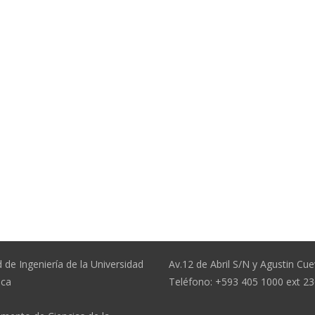
 de Ingeniería de la Universidad
Av.12 de Abril S/N y Agustin Cue
nca
Teléfono: +593 405 1000 ext 2