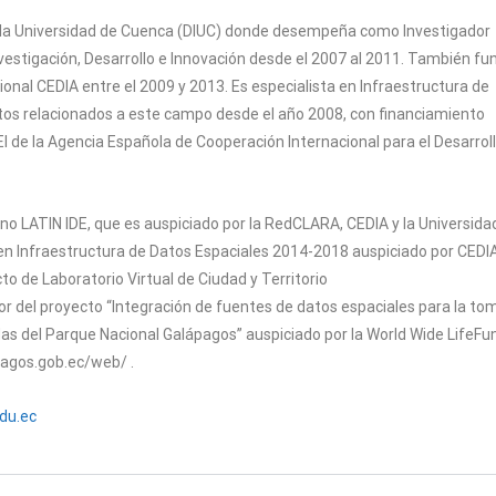
 de la Universidad de Cuenca (DIUC) donde desempeña como Investigador
nvestigación, Desarrollo e Innovación desde el 2007 al 2011. También fu
onal CEDIA entre el 2009 y 2013. Es especialista en Infraestructura de
ectos relacionados a este campo desde el año 2008, con financiamiento
 El de la Agencia Española de Cooperación Internacional para el Desarrol
o LATIN IDE, que es auspiciado por la RedCLARA, CEDIA y la Universida
 en Infraestructura de Datos Espaciales 2014-2018 auspiciado por CEDI
cto de Laboratorio Virtual de Ciudad y Territorio
or del proyecto “Integración de fuentes de datos espaciales para la to
as del Parque Nacional Galápagos” auspiciado por la World Wide LifeFu
apagos.gob.ec/web/ .
du.ec