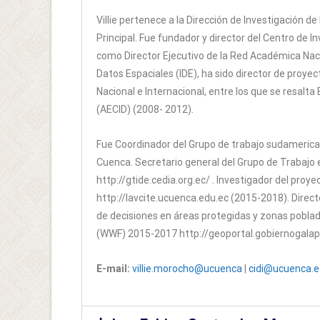
Villie pertenece a la Dirección de Investigación
Principal. Fue fundador y director del Centro de I
como Director Ejecutivo de la Red Académica Naci
Datos Espaciales (IDE), ha sido director de proy
Nacional e Internacional, entre los que se resalta
(AECID) (2008- 2012).
Fue Coordinador del Grupo de trabajo sudamerican
Cuenca. Secretario general del Grupo de Trabajo
http://gtide.cedia.org.ec/ . Investigador del proye
http://lavcite.ucuenca.edu.ec (2015-2018). Direct
de decisiones en áreas protegidas y zonas poblad
(WWF) 2015-2017 http://geoportal.gobiernogal
E-mail:
villie.morocho@ucuenca
|
cidi@ucuenca.e